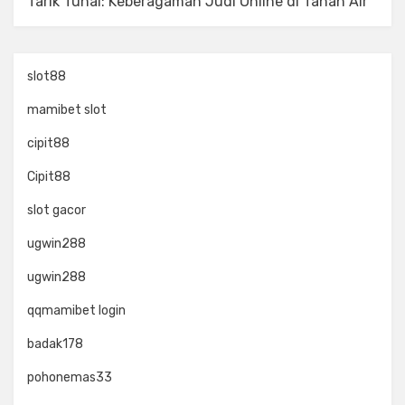
Tarik Tunai: Keberagaman Judi Online di Tanah Air
slot88
mamibet slot
cipit88
Cipit88
slot gacor
ugwin288
ugwin288
qqmamibet login
badak178
pohonemas33